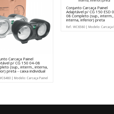
Conjunto Carcaça Painel
Adaptável p/ CG 150 ESD 0
08 Completo (sup., interm.,
interna, inferior) preta
Ref.: WC6580 | Modelo: Carcaça 
unto Carcaça Painel
tável p/ CG 150 04-08
leto (sup., interm., interna,
ior) preta - caixa individual
 WC6480 | Modelo: Carcaça Painel