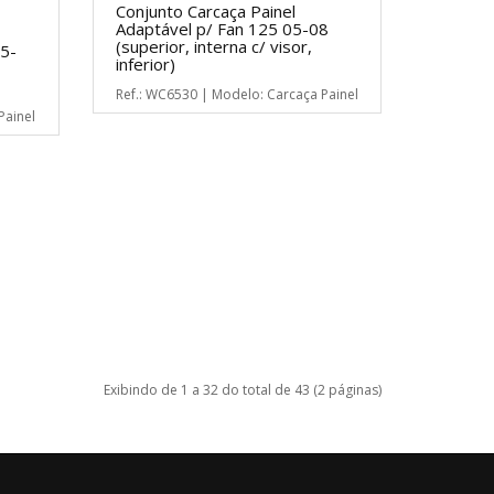
Conjunto Carcaça Painel
Adaptável p/ Fan 125 05-08
(superior, interna c/ visor,
5-
inferior)
Ref.: WC6530 | Modelo: Carcaça Painel
Painel
Exibindo de 1 a 32 do total de 43 (2 páginas)