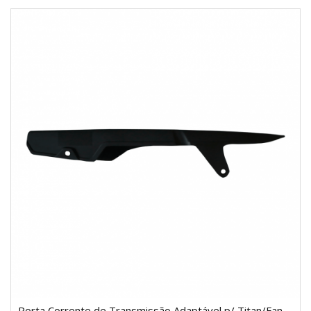
Porta Corrente de Transmissão Adaptável p/ Titan/Fan