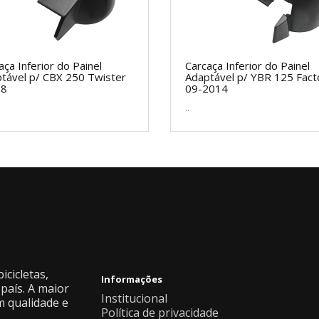
aça Inferior do Painel
Carcaça Inferior do Painel
tável p/ CBX 250 Twister
Adaptável p/ YBR 125 Fact
08
09-2014
..
icicletas,
Informações
país. A maior
Institucional
m qualidade e
Política de privacidade