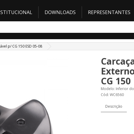
NSTITUCIONAL
DOWNLOADS
REPRESENTANTES
tável p/ CG 150 ESD 05-08
Carcaça
Externo
CG 150 
Modelo: Inferior do
Cód: WC6560
Descrição