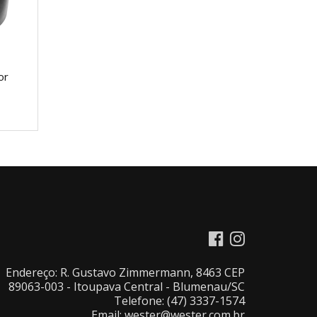
or
Endereço: R. Gustavo Zimmermann, 8463 CEP
89063-003 - Itoupava Central - Blumenau/SC
Telefone: (47) 3337-1574
Email: wester@wester.com.br