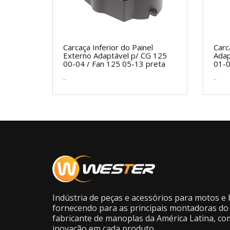
Carcaça Inferior do Painel
Carc
Externo Adaptável p/ CG 125
Adap
00-04 / Fan 125 05-13 preta
01-
..
..
Indústria de peças e acessórios para motos e b
fornecendo para as principais montadoras do 
fabricante de manoplas da América Latina, co
inovação em cada produto.