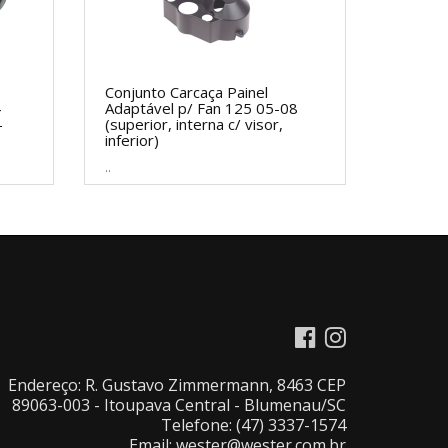
Conjunto Carcaça Painel
4
Adaptável p/ Fan 125 05-08
-
(superior, interna c/ visor,
inferior)
..
Endereço: R. Gustavo Zimmermann, 8463 CEP
89063-003 - Itoupava Central - Blumenau/SC
Telefone: (47) 3337-1574
Email: wester@wester.com.br