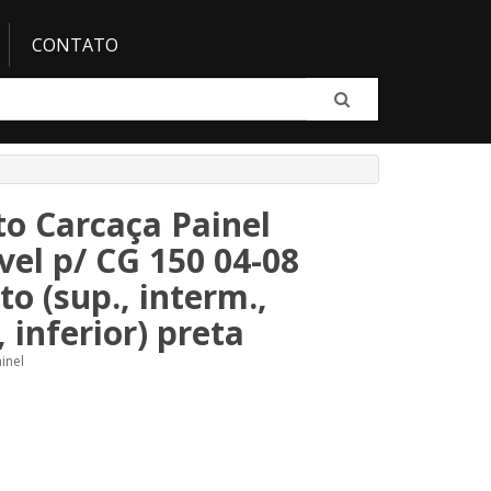
CONTATO
o Carcaça Painel
el p/ CG 150 04-08
o (sup., interm.,
 inferior) preta
inel