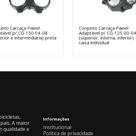
unto Carcaça Painel
Conjunto Carcaça Painel
tável p/ CG 150 04-08
Adaptável p/ CG 125 00-0
erior e intermediária) preta
(superior, interna, inferior) 
caixa individual
..
icicletas,
Informações
país. A maior
Institucional
m qualidade e
Política de privacidade