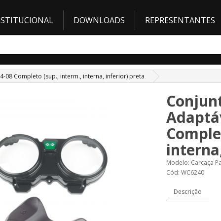
NSTITUCIONAL
DOWNLOADS
REPRESENTANTES
08 Completo (sup., interm., interna, inferior) preta
Conjunt
Adaptáv
Complet
interna,
Modelo: Carcaça Pa
Cód: WC6240
Descrição