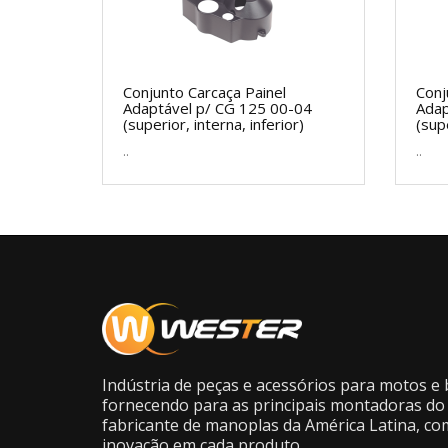
Conjunto Carcaça Painel
Conj
Adaptável p/ CG 125 00-04
Adap
(superior, interna, inferior)
(sup
..
..
Indústria de peças e acessórios para motos e b
fornecendo para as principais montadoras do 
fabricante de manoplas da América Latina, co
inovação em cada produto.