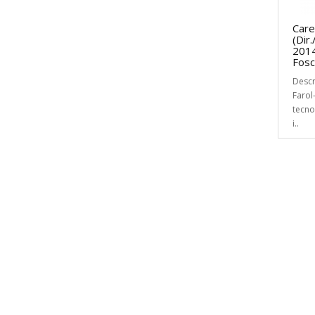
Care
(Dir
2014
Fosc
Descr
Farol
tecno
i..