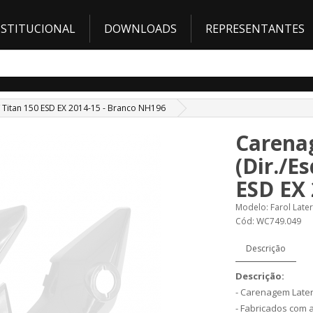
NSTITUCIONAL
DOWNLOADS
REPRESENTANTES
/ Titan 150 ESD EX 2014-15 - Branco NH196
Carenag
(Dir./E
ESD EX 
Modelo: Farol Later
Cód: WC749.049
Descrição
Descrição:
- Carenagem Later
- Fabricados com 