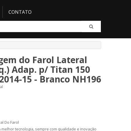
CONTATO
em do Farol Lateral
sq.) Adap. p/ Titan 150
2014-15 - Branco NH196
al
al Do Farol
a melhor tecnologia, sempre com qualidade e inovação