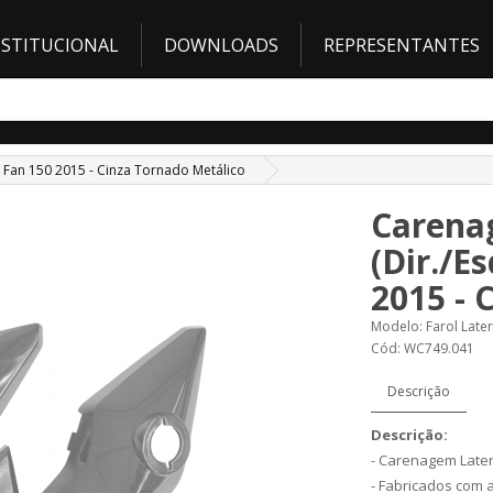
NSTITUCIONAL
DOWNLOADS
REPRESENTANTES
/ Fan 150 2015 - Cinza Tornado Metálico
Carenag
(Dir./E
2015 - 
Modelo: Farol Later
Cód: WC749.041
Descrição
Descrição:
- Carenagem Later
- Fabricados com 