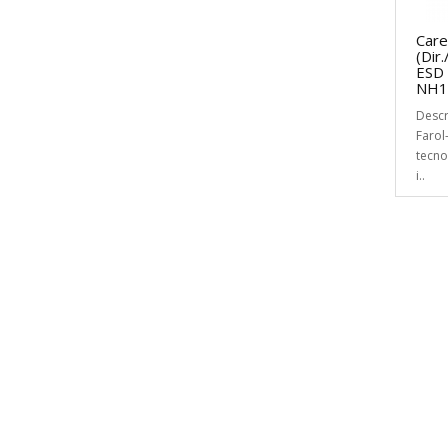
Care
(Dir
ESD 
NH1
Descr
Farol
tecno
i..