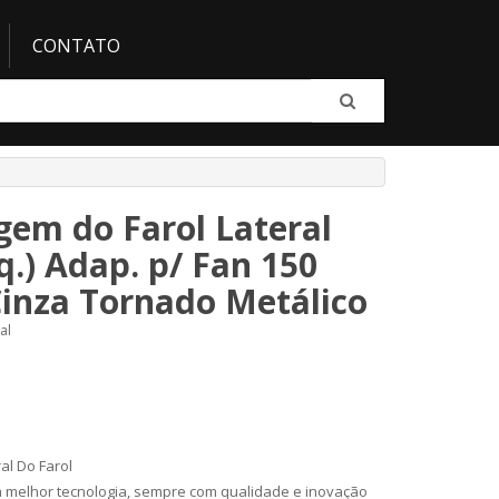
CONTATO
em do Farol Lateral
sq.) Adap. p/ Fan 150
Cinza Tornado Metálico
al
al Do Farol
a melhor tecnologia, sempre com qualidade e inovação