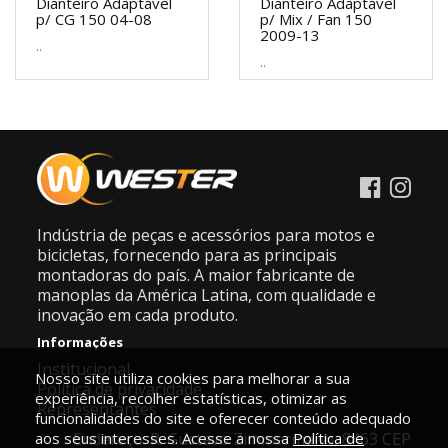
Dianteiro Adaptável
Dianteiro Adaptável
p/ CG 150 04-08
p/ Mix / Fan 150
2009-13
..
..
Indústria de peças e acessórios para motos e
bicicletas, fornecendo para as principais
montadoras do país. A maior fabricante de
manoplas da América Latina, com qualidade e
inovação em cada produto.
Informações
Institucional
Nosso site utiliza cookies para melhorar a sua
Política de privacidade
experiência, recolher estatísticas, otimizar as
Representantes
funcionalidades do site e oferecer conteúdo adequado
aos seus interesses. Acesse a nossa
Endereço: R. Gustavo Zimmermann, 8463 CEP
Política de