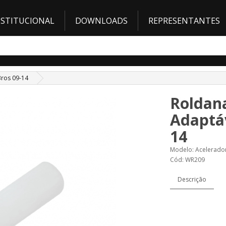
NSTITUCIONAL
DOWNLOADS
REPRESENTANTES
Bros 09-14
Roldana
Adaptáv
14
Modelo: Acelerado
Cód: WR209
Descrição