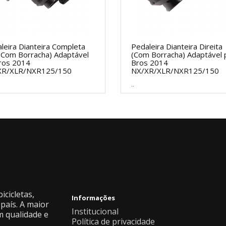
leira Dianteira Completa
Pedaleira Dianteira Direita
(Com Borracha) Adaptável
(Com Borracha) Adaptável 
ros 2014
Bros 2014
XR/XLR/NXR125/150
NX/XR/XLR/NXR125/150
..
icicletas,
Informações
país. A maior
Institucional
m qualidade e
Política de privacidade