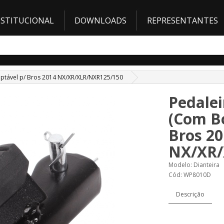
NSTITUCIONAL
DOWNLOADS
REPRESENTANTES
daptável p/ Bros 2014 NX/XR/XLR/NXR125/150
Pedalei
(Com Bo
Bros 20
NX/XR/
Modelo: Dianteira
Cód: WP8010D
Descrição