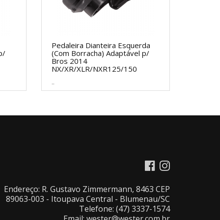
Pedaleira Dianteira Esquerda
p/
(Com Borracha) Adaptável p/
Bros 2014
NX/XR/XLR/NXR125/150
..
Endereço: R. Gustavo Zimmermann, 8463 CEP
89063-003 - Itoupava Central - Blumenau/SC
Telefone: (47) 3337-1574
Email: wester@wester.com.br