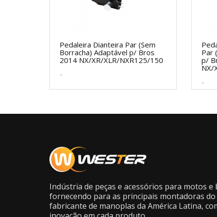
Pedaleira Dianteira Par (Sem
Peda
Borracha) Adaptável p/ Bros
Par 
2014 NX/XR/XLR/NXR125/150
p/ B
NX/
..
..
Indústria de peças e acessórios para motos e b
fornecendo para as principais montadoras do 
fabricante de manoplas da América Latina, co
inovação em cada produto.