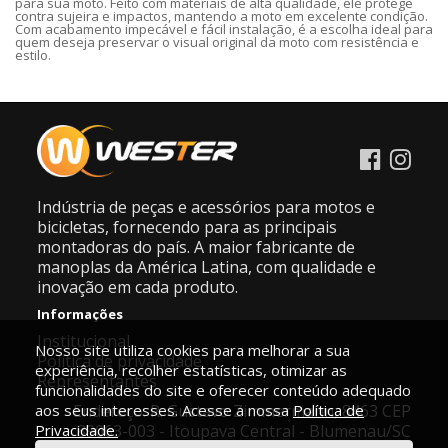
para sua moto. Feito com materiais de alta qualidade, ele protege
contra sujeira e impactos, mantendo a moto em excelente condição.
Com acabamento impecável e fácil instalação, é a escolha ideal para
quem deseja preservar o visual original da moto com resistência e
estilo.
Indústria de peças e acessórios para motos e
bicicletas, fornecendo para as principais
montadoras do país. A maior fabricante de
manoplas da América Latina, com qualidade e
inovação em cada produto.
Informações
Institucional
Nosso site utiliza cookies para melhorar a sua
Política de privacidade
experiência, recolher estatísticas, otimizar as
Representantes
funcionalidades do site e oferecer conteúdo adequado
aos seus interesses. Acesse a nossa
Endereço: R. Gustavo Zimmermann, 8463 CEP
Política de
Privacidade.
89063-003 - Itoupava Central - Blumenau/SC