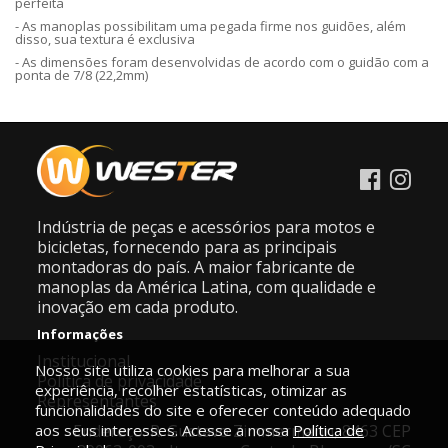
perfeita
- As manoplas possibilitam uma pegada firme nos guidões, além
disso, sua textura é exclusiva
- As dimensões foram desenvolvidas de acordo com o guidão com a
ponta de 7/8 (22,2mm)
Indústria de peças e acessórios para motos e
bicicletas, fornecendo para as principais
montadoras do país. A maior fabricante de
manoplas da América Latina, com qualidade e
inovação em cada produto.
Informações
Institucional
Nosso site utiliza cookies para melhorar a sua
Política de privacidade
experiência, recolher estatísticas, otimizar as
Representantes
funcionalidades do site e oferecer conteúdo adequado
aos seus interesses. Acesse a nossa
Endereço: R. Gustavo Zimmermann, 8463 CEP
Política de