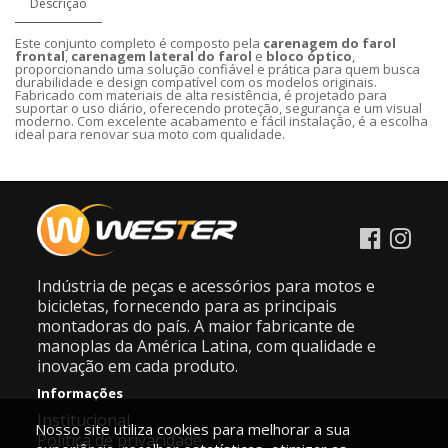
Descrição
Este conjunto completo é composto pela
carenagem do farol
frontal
,
carenagem lateral do farol
e
bloco óptico
,
proporcionando uma solução confiável e prática para quem busca
durabilidade e design compatível com os modelos originais.
Fabricado com materiais de alta resistência, é projetado para
suportar o uso diário, oferecendo proteção, segurança e um visual
moderno. Com excelente acabamento e fácil instalação, é a escolha
ideal para renovar sua moto com qualidade.
Indústria de peças e acessórios para motos e
bicicletas, fornecendo para as principais
montadoras do país. A maior fabricante de
manoplas da América Latina, com qualidade e
inovação em cada produto.
Informações
Institucional
Nosso site utiliza cookies para melhorar a sua
Política de privacidade